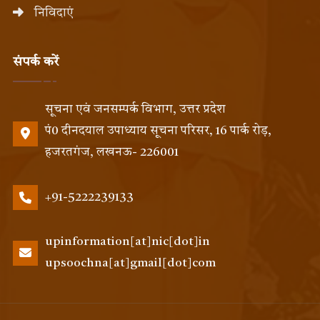
निविदाएं
संपर्क करें
सूचना एवं जनसम्पर्क विभाग, उत्तर प्रदेश
पं0 दीनदयाल उपाध्याय सूचना परिसर, 16 पार्क रोड़,
हजरतगंज, लखनऊ- 226001
+91-5222239133
upinformation[at]nic[dot]in
upsoochna[at]gmail[dot]com