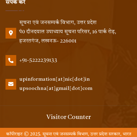
संपर्क करें
सूचना एवं जनसम्पर्क विभाग, उत्तर प्रदेश
पं0 दीनदयाल उपाध्याय सूचना परिसर, 16 पार्क रोड़,
हजरतगंज, लखनऊ- 226001
+91-5222239133
upinformation[at]nic[dot]in
upsoochna[at]gmail[dot]com
Visitor Counter
कॉपीराइट © 2025. सूचना एवं जनसम्पर्क विभाग, उत्तर प्रदेश सरकार, भारत